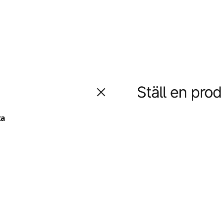
Ställ en pro
ta
Fråga oss något om d
question
Namn
name
Ja, ni får publicera m