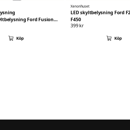
Xenonhuset
lysning
LED skyltbelysning Ford F
tbelysning Ford Fusion
F450
399 kr
Köp
Köp