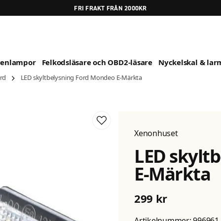
FRI FRAKT FRÅN 2000KR
genlampor
Felkodsläsare och OBD2-läsare
Nyckelskal & larm
rd
LED skyltbelysning Ford Mondeo E-Märkta
Xenonhuset
LED skylt
E-Märkta
299 kr
Artikelnummer:
996961