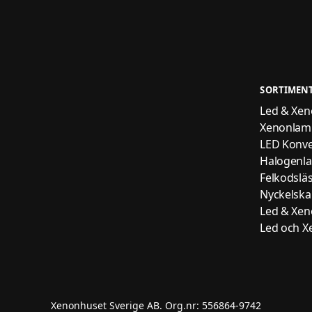
SORTIMEN
Led & Xenon
Xenonlam
LED Konve
Halogenl
Felkodslä
Nyckelskal
Led & Xenon
Led och Xe