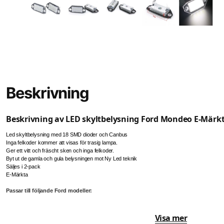
Beskrivning
Beskrivning av LED skyltbelysning Ford Mondeo E-Märk
Led skyltbelysning med 18 SMD dioder och Canbus
Inga felkoder kommer att visas för trasig lampa.
Ger ett vitt och fräscht sken och inga felkoder.
Byt ut de gamla och gula belysningen mot Ny Led teknik
Säljes i 2-pack
E-Märkta
Passar till följande Ford modeller:
Visa mer
Mondeo MKIII 2000-2007 4D/5D