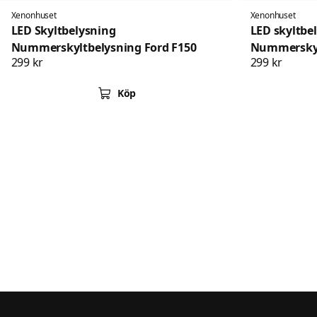
Xenonhuset
Xenonhuset
LED Skyltbelysning
LED skyltbe
Nummerskyltbelysning Ford F150
Nummerskyl
299 kr
299 kr
Focus
Köp