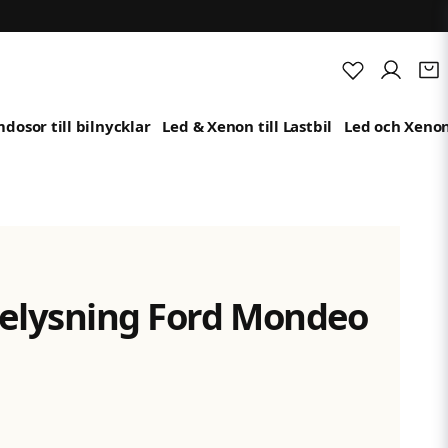
dosor till bilnycklar
Led & Xenon till Lastbil
Led och Xenon
belysning Ford Mondeo