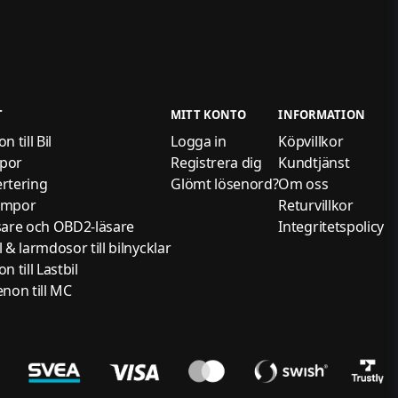
T
MITT KONTO
INFORMATION
 till Bil
Logga in
Köpvillkor
por
Registrera dig
Kundtjänst
rtering
Glömt lösenord?
Om oss
ampor
Returvillkor
sare och OBD2-läsare
Integritetspolicy
 & larmdosor till bilnycklar
 till Lastbil
non till MC