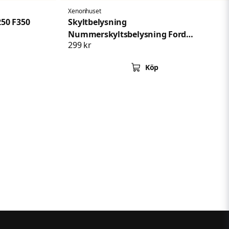
Xenonhuset
250 F350
Skyltbelysning
Nummerskyltsbelysning Ford
299 kr
Mustang 1994-2004
Köp