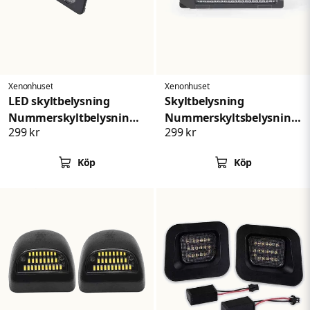
Skicka fråga
Xenonhuset
Xenonhuset
LED skyltbelysning
Skyltbelysning
Nummerskyltbelysning
Nummerskyltsbelysning
299 kr
299 kr
Ford Fusion Focus
Fiat Dodge Maserati
Köp
Köp