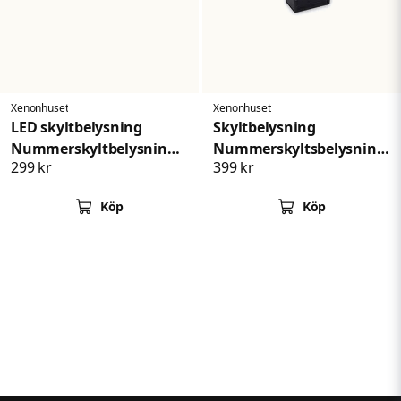
Xenonhuset
Xenonhuset
LED skyltbelysning
Skyltbelysning
Nummerskyltbelysning
Nummerskyltsbelysning
299 kr
399 kr
Chevrolet Silverado
Dodge RAM 20032018
1500 2500 3500
Köp
Köp