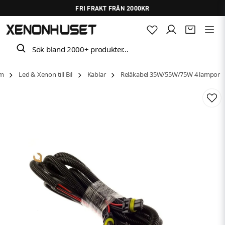
FRI FRAKT FRÅN 2000KR
Sök bland 2000+ produkter…
m
Led & Xenon till Bil
Kablar
Reläkabel 35W/55W/75W 4 lampor