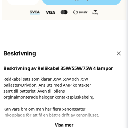
Beskrivning
Beskrivning av Reläkabel 35W/55W/75W 4 lampor
Reläkabel sats som klarar 35W, 55W och 75W
ballaster/Drivdon. Ansluts med AMP kontakter
samt till batteriet. Även till bilens
orginalmonterade halogenkontakt (pluskabeln).
Kan vara bra om man har flera xenonssater
inkopplade för att få en bättre drift av xenonljuset.
Visa mer
2 st Reläer på 40 ampere st samt 2 st 30 amperes säkringar.