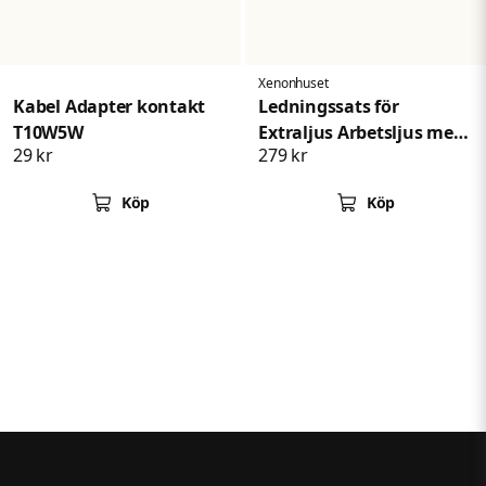
Xenonhuset
Kabel Adapter kontakt
Ledningssats för
T10W5W
Extraljus Arbetsljus med
29 kr
279 kr
2 DT-Kontakt
Köp
Köp