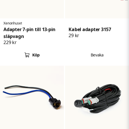
Skicka fråga
Xenonhuset
Adapter 7-pin till 13-pin
Kabel adapter 3157
29 kr
släpvagn
229 kr
Köp
Bevaka