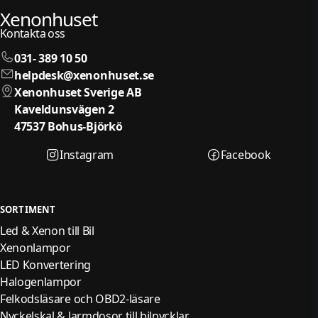
Xenonhuset
Kontakta oss
031- 389 10 50
helpdesk@xenonhuset.se
Xenonhuset Sverige AB
Kaveldunsvägen 2
47537 Bohus-Björkö
Instagram
Facebook
SORTIMENT
Led & Xenon till Bil
Xenonlampor
LED Konvertering
Halogenlampor
Felkodsläsare och OBD2-läsare
Nyckelskal & larmdosor till bilnycklar