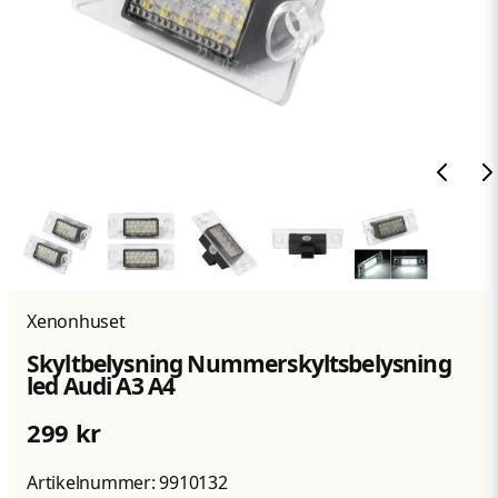
Xenonhuset
Skyltbelysning Nummerskyltsbelysning
led Audi A3 A4
299 kr
Artikelnummer:
9910132