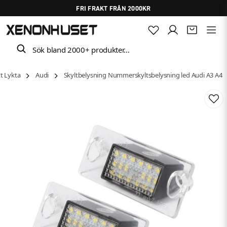
FRI FRAKT FRÅN 2000KR
Sök bland 2000+ produkter…
t Lykta
Audi
Skyltbelysning Nummerskyltsbelysning led Audi A3 A4