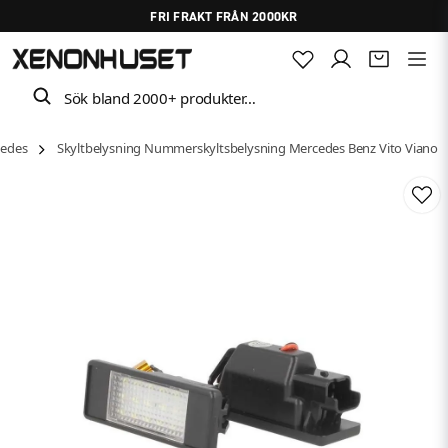
FRI FRAKT FRÅN 2000KR
Sök bland 2000+ produkter…
edes
Skyltbelysning Nummerskyltsbelysning Mercedes Benz Vito Viano