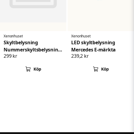
Xenonhuset
Xenonhuset
Skyltbelysning
LED skyltbelysning
Nummerskyltsbelysning
Mercedes E-märkta
299 kr
239,2 kr
Mercedes W463
Köp
Köp