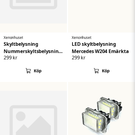
Skicka fråga
Xenonhuset
Xenonhuset
Skyltbelysning
LED skyltbelysning
Nummerskyltsbelysning
Mercedes W204 Emärkta
299 kr
299 kr
Mercedes Benz
Köp
Köp