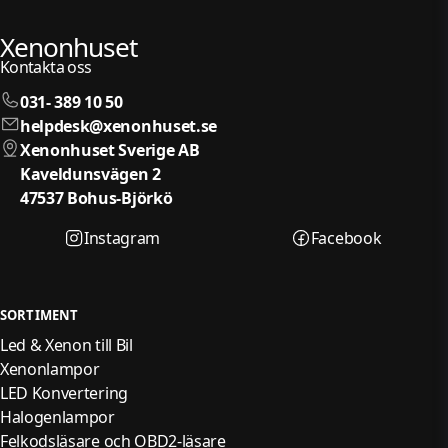
Xenonhuset
Kontakta oss
031- 389 10 50
helpdesk@xenonhuset.se
Xenonhuset Sverige AB
Kaveldunsvägen 2
47537 Bohus-Björkö
Instagram
Facebook
SORTIMENT
Led & Xenon till Bil
Xenonlampor
LED Konvertering
Halogenlampor
Felkodsläsare och OBD2-läsare