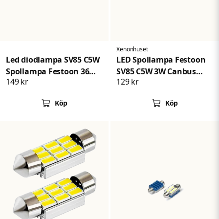
Skicka fråga
Xenonhuset
Led diodlampa SV85 C5W
LED Spollampa Festoon
Spollampa Festoon 36
SV85 C5W 3W Canbus
149 kr
129 kr
mm Canbus 6 SMD 2-
COB 36mm
pack
Köp
Köp