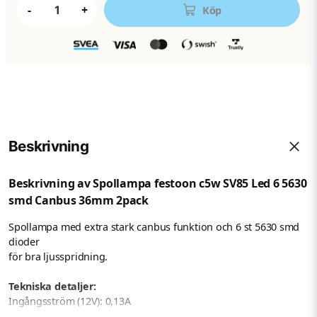
-
+
Köp
Beskrivning
Beskrivning av Spollampa festoon c5w SV85 Led 6 5630
smd Canbus 36mm 2pack
Spollampa med extra stark canbus funktion och 6 st 5630 smd
dioder
för bra ljusspridning.
Tekniska detaljer:
Ingångsström (12V): 0,13A
Strömförbrukning: 1,56W