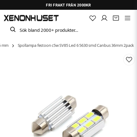
FRI FRAKT FRÅN 2000KR
Sök bland 2000+ produkter…
36 mm
Spollampa festoon c5w SV85 Led 6 5630 smd Canbus 36mm 2pack