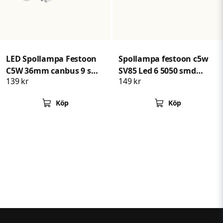
LED Spollampa Festoon
Spollampa festoon c5w
C5W 36mm canbus 9 smd
SV85 Led 6 5050 smd
139 kr
149 kr
2pack
Canbus 36mm 2-pack
Köp
Köp