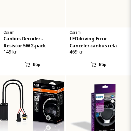
Skicka fråga
Osram
Osram
Canbus Decoder -
LEDdriving Error
Resistor 5W 2-pack
Canceler canbus relä
149 kr
469 kr
Köp
Köp