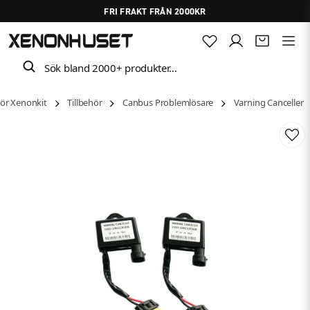
FRI FRAKT FRÅN 2000KR
Sök bland 2000+ produkter…
hör Xenonkit
Tillbehör
Canbus Problemlösare
Varning Canceller