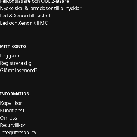
Felkodsläsare och OBD2-läsare
Nyckelskal & larmdosor till bilnycklar
Led & Xenon till Lastbil
Led och Xenon till MC
MITT KONTO
Logga in
Registrera dig
Glömt lösenord?
INFORMATION
Köpvillkor
Kundtjänst
Om oss
Returvillkor
Integritetspolicy