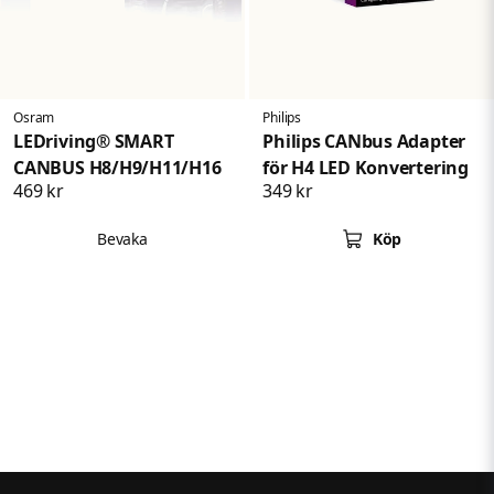
Osram
Philips
LEDriving® SMART
Philips CANbus Adapter
CANBUS H8/H9/H11/H16
för H4 LED Konvertering
469 kr
349 kr
Bevaka
Köp