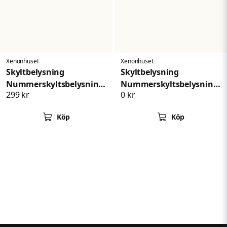
Xenonhuset
Xenonhuset
Skyltbelysning
Skyltbelysning
Nummerskyltsbelysning
Nummerskyltsbelysning
299 kr
0 kr
Opel Vectra
Opel Astra Zafira
Köp
Köp