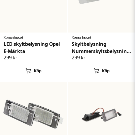
Skicka fråga
Xenonhuset
Xenonhuset
LED skyltbelysning Opel
Skyltbelysning
E-Märkta
Nummerskyltsbelysning
299 kr
299 kr
Opel Astra/Calibra
Köp
Köp