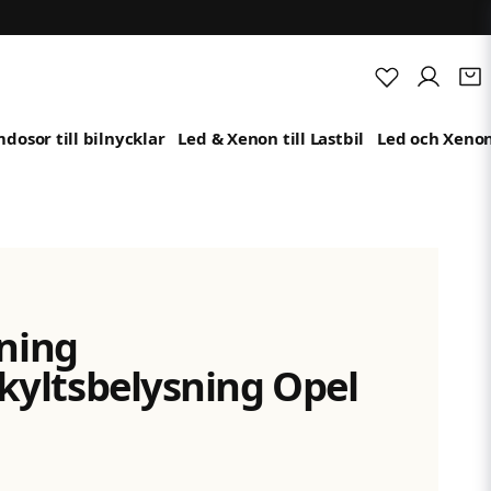
dosor till bilnycklar
Led & Xenon till Lastbil
Led och Xenon
sning
ltsbelysning Opel