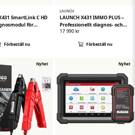
LAUNCH
431 SmartLink C HD
LAUNCH X431 IMMO PLUS –
agnosmodul för
Professionellt diagnos- och
17 990 kr
ch tunga fordon
nyckelprogrammeringsverktyg
med X-PROG 3
Förbeställ nu
Förbeställ nu
Nyhet
Nyhet