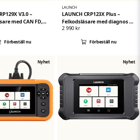
LAUNCH
RP129X V3.0 –
LAUNCH CRP123X Plus –
äsare med CAN FD,
Felkodsläsare med diagnos av
2 990 kr
12 servicefunktioner
bilens samtliga system
Förbeställ nu
Förbeställ nu
Nyhet
Nyhet