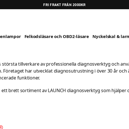
FRI FRAKT FRÅN 2000KR
genlampor
Felkodsläsare och OBD2-läsare
Nyckelskal & larm
största tillverkare av professionella diagnosverktyg och an
n. Företaget har utvecklat diagnosutrustning i över 30 år och 
cerade funktioner.
 ett brett sortiment av LAUNCH diagnosverktyg som hjälper d
AUNCH?
 marknadens mest kraftfulla diagnossystem med funktioner 