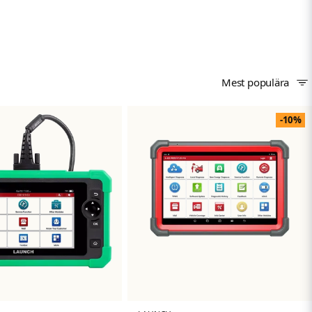
Mest populära
-10%
r. Med kraftfull hårdvara, kontinuerliga uppdateringar och
naden för modern fordonsdiagnostik.