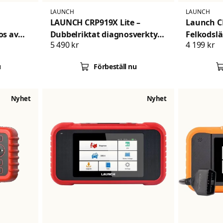
LAUNCH
LAUNCH
LAUNCH CRP919X Lite –
Launch C
os av
Dubbelriktat diagnosverktyg
Felkodsl
5 490 kr
4 199 kr
h
med heldiagnostik, 30+
DoIP och 
servicefunktioner och FCA
u
Förbeställ nu
AutoAuth
Nyhet
Nyhet