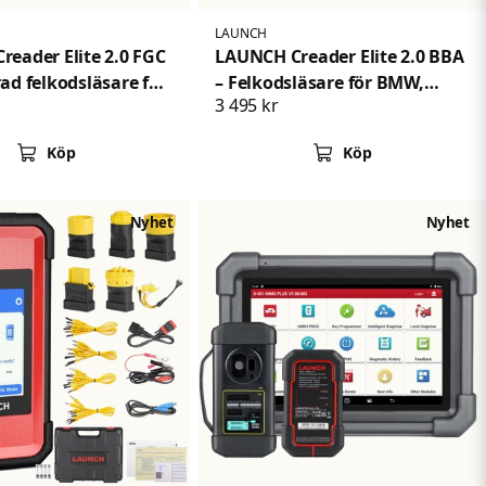
LAUNCH
eader Elite 2.0 FGC
LAUNCH Creader Elite 2.0 BBA
ad felkodsläsare för
– Felkodsläsare för BMW,
3 495 kr
och Chrysler
Mercedes-Benz och Audi
Köp
Köp
Nyhet
Nyhet