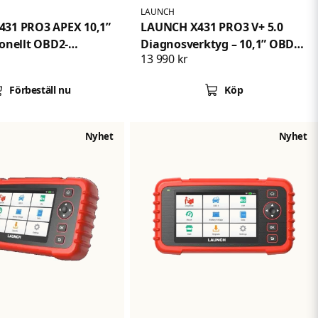
LAUNCH
431 PRO3 APEX 10,1”
LAUNCH X431 PRO3 V+ 5.0
ionellt OBD2-
Diagnosverktyg – 10,1” OBD2
13 990 kr
erktyg med ECU-
Scanner med Topologi, ECU-
 dubbelriktad
kodning och 55+
Förbeställ nu
Köp
 37+
Servicefunktioner
nktioner, CAN FD och
Nyhet
Nyhet