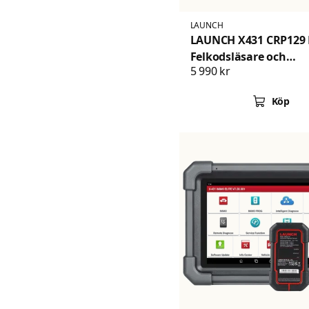
LAUNCH
LAUNCH X431 CRP129 
Felkodsläsare och
5 990 kr
diagnosverktyg för las
och tunga fordo
Köp