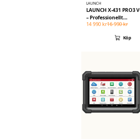
LAUNCH
LAUNCH X-431 PRO3 V+
– Professionellt
14 990 kr
16 990 kr
diagnosverktyg med
SmartLink C 2.0
Köp