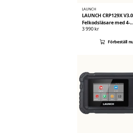
LAUNCH
LAUNCH CRP129X V3.0
Felkodsläsare med 4-
3 990 kr
systemdiagnos och 12
servicefunktioner
Förbeställ n