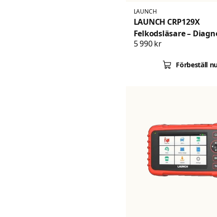
LAUNCH
LAUNCH CRP129X
Felkodsläsare – Diagn
5 990 kr
Motor, ABS, Airbag oc
Växellåda
Förbeställ n