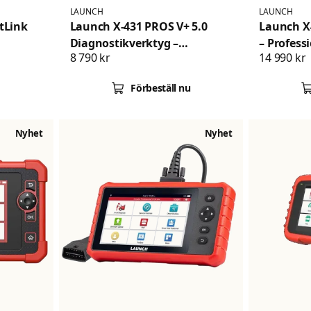
LAUNCH
LAUNCH
tLink
Launch X-431 PROS V+ 5.0
Launch X
Diagnostikverktyg –
– Profess
8 790 kr
14 990 kr
tbil,
Professionell Felkodsläsare
diagnosv
med Active Test, ECU-kodning,
kodning,
Förbeställ nu
ink C
CAN FD, DoIP & 2 års fria
styrning,
uppdateringar
servicefu
DoIP
Nyhet
Nyhet