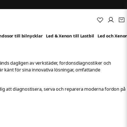
dosor till bilnycklar
Led & Xenon till Lastbil
Led och Xenon
vänds dagligen av verkstäder, fordonsdiagnostiker och
är känt för sina innovativa lösningar, omfattande
ig att diagnostisera, serva och reparera moderna fordon på
som normalt återfinns i originalutrustning från