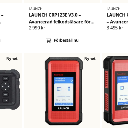
LAUNCH
LAUNCH
 –
LAUNCH CRP123E V3.0 –
LAUNCH Cr
Avancerad felkodsläsare för
– Avancer
2 990 kr
3 495 kr
motor, ABS, airbag och
Ford, GM 
växellåda
u
Förbeställ nu
Nyhet
Nyhet