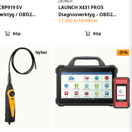
LAUNCH
RP919 EV
LAUNCH X431 PRO5
erktyg / OBD2
Diagnosverktyg – OBD2
17 990 kr
19 990 kr
ör elbilar &
Diagnosskanner med
r – 2 års
SmartLink, J2534 ECU-
Köp
Köp
ingslicens
programmering
Nyhet
-31%