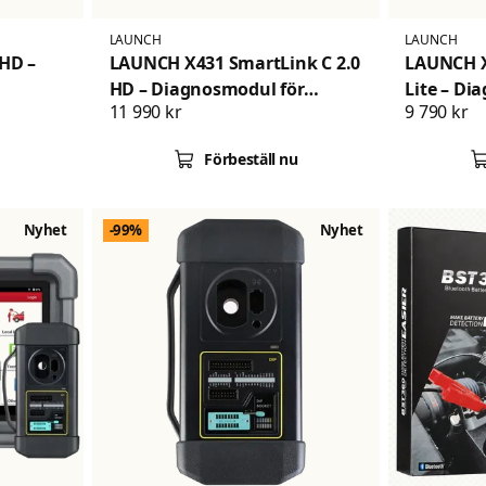
LAUNCH
LAUNCH
HD –
LAUNCH X431 SmartLink C 2.0
LAUNCH X
HD – Diagnosmodul för
Lite – Di
11 990 kr
9 790 kr
tbilar
lastbilar och tunga fordon
lastbil o
Förbeställ nu
Nyhet
-99%
Nyhet