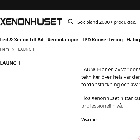
Sök bland 2000+ produkter…
Led & Xenon till Bil
Xenonlampor
LED Konvertering
Halo
Hem
LAUNCH
LAUNCH
LAUNCH är en av världens 
tekniker över hela världe
fordonstäckning och avan
Hos Xenonhuset hittar du
professionell nivå.
Varför välja L
Visa mer
LAUNCH erbjuder några av
fordonstillverkarna.