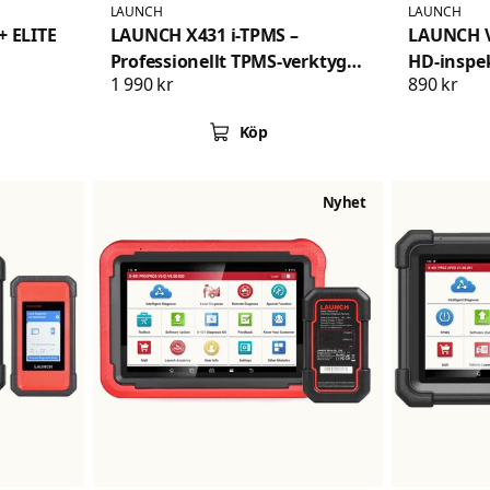
LAUNCH
LAUNCH
 ELITE
LAUNCH X431 i-TPMS –
LAUNCH V
Professionellt TPMS-verktyg
HD-inspe
1 990 kr
890 kr
för aktivering,
431 diag
programmering och diagnos
Köp
Nyhet