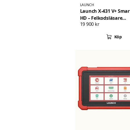
LAUNCH
Launch X-431 V+ Smar
HD – Felkodsläsare
19 900 kr
Diagnosverktyg för las
buss, entreprenad &
Köp
grävmaskiner SmartL
2.0, Heavy Duty